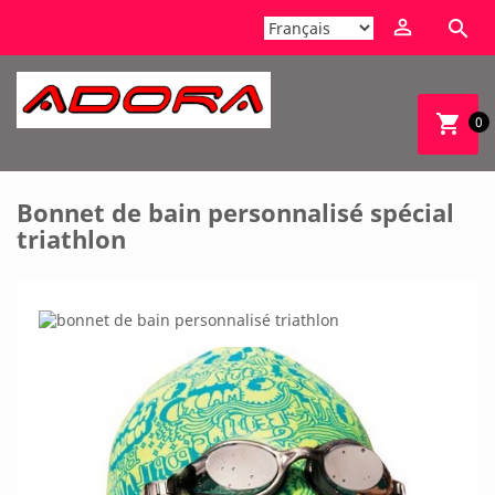


shopping_cart
0
Bonnet de bain personnalisé spécial
triathlon